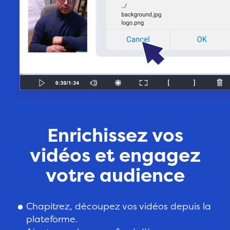
Enrichissez vos
vidéos et engagez
votre audience
Chapitrez, découpez vos vidéos depuis la
plateforme.